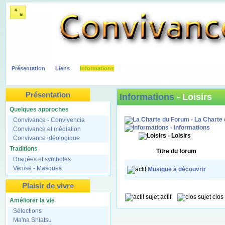
Présentation
Liens
Informations
Présentation
Informations
- Loisirs
Quelques approches
- La Charte
Convivance - Convivencia
- Informations
Convivance et médiation
- Loisirs
Convivance idéologique
Traditions
Titre du forum
Dragées et symboles
Venise - Masques
Musique à découvrir
Plaisir de vivre
sujet actif
sujet cl
Améliorer la vie
Sélections
Ma'na Shiatsu