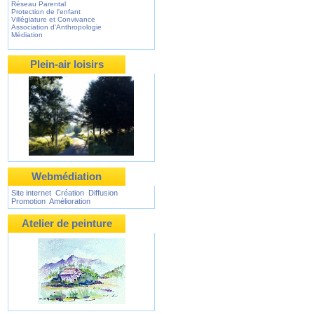
Réseau Parental
Protection de l'enfant
Villégiature et Convivance
Association d'Anthropologie
Médiation
Plein-air loisirs
Webmédiation
Site internet Création Diffusion
Promotion Amélioration
Atelier de peinture