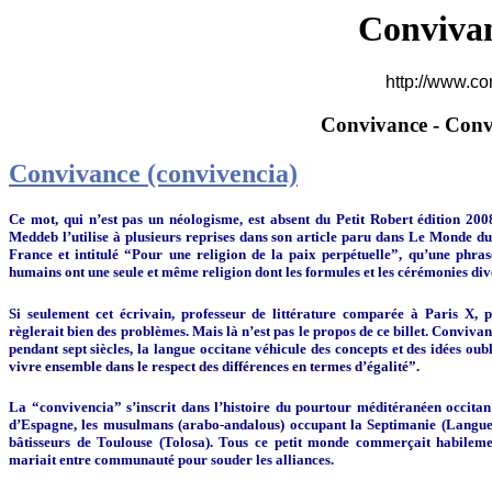
Convivan
http://www.c
Convivance - Conv
Convivance (convivencia)
Ce mot, qui n’est pas un néologisme, est absent du Petit Robert édition 2008
Meddeb l’utilise à plusieurs reprises dans son article paru dans Le Monde du
France et intitulé “Pour une religion de la paix perpétuelle”, qu’une phra
humains ont une seule et même religion dont les formules et les cérémonies div
Si seulement cet écrivain, professeur de littérature comparée à Paris X, p
règlerait bien des problèmes. Mais là n’est pas le propos de ce billet. Conviv
pendant sept siècles, la langue occitane véhicule des concepts et des idées oub
vivre ensemble dans le respect des différences en termes d’égalité”.
La “convivencia” s’inscrit dans l’histoire du pourtour méditéranéen occitan 
d’Espagne, les musulmans (arabo-andalous) occupant la Septimanie (Languedo
bâtisseurs de Toulouse (Tolosa). Tous ce petit monde commerçait habileme
mariait entre communauté pour souder les alliances.