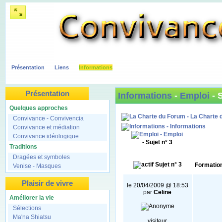
Présentation
Liens
Informations
Présentation
Informations
-
Emploi
- 
Quelques approches
- La Charte 
Convivance - Convivencia
- Informations
Convivance et médiation
- Emploi
Convivance idéologique
- Sujet n° 3
Traditions
Dragées et symboles
Sujet n° 3
Formation
Venise - Masques
Plaisir de vivre
le 20/04/2009 @ 18:53
par
Celine
Améliorer la vie
Sélections
Ma'na Shiatsu
visiteur