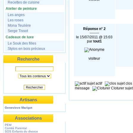
Recettes de cuisine
Atelier de peinture
Les anges
Les roses
Mona Teulière
Réponse n° 2
Serge Tissot
--------
Cadeaux de luxe
le 15/07/2011 @ 15:03
par
tout1
Le Souk des filles
Stylos en bois précieux
Recherche
visiteur
sujet actif
sujet clo
Rechercher
message
Cloturer suj
Artisans
Genevieve Marigot
Associations
PEM
Comité Parental
SOS Enfants du divorce