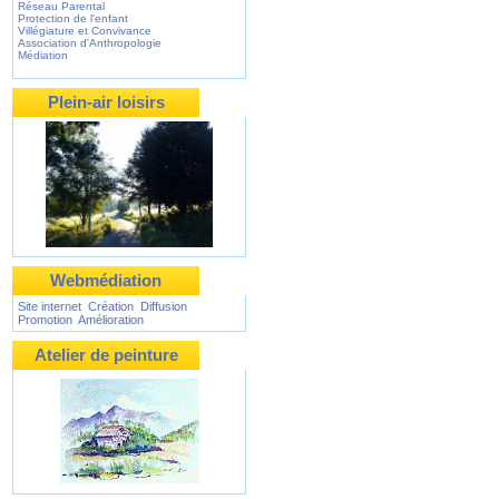
Réseau Parental
Protection de l'enfant
Villégiature et Convivance
Association d'Anthropologie
Médiation
Plein-air loisirs
Webmédiation
Site internet Création Diffusion
Promotion Amélioration
Atelier de peinture