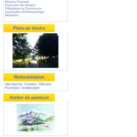
Réseau Parental
Protection de l'enfant
Villégiature et Convivance
Association d'Anthropologie
Médiation
Plein-air loisirs
Webmédiation
Site internet Création Diffusion
Promotion Amélioration
Atelier de peinture