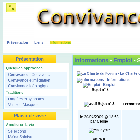
Présentation
Liens
Informations
Présentation
Informations
-
Emploi
- 
Quelques approches
- La Charte 
Convivance - Convivencia
- Informations
Convivance et médiation
- Emploi
Convivance idéologique
- Sujet n° 3
Traditions
Dragées et symboles
Sujet n° 3
Formation
Venise - Masques
Plaisir de vivre
le 20/04/2009 @ 18:53
par
Celine
Améliorer la vie
Sélections
Ma'na Shiatsu
visiteur