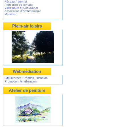
Réseau Parental
Protection de l'enfant
Villégiature et Convivance
Association d'Anthropologie
Médiation
Plein-air loisirs
Webmédiation
Site internet Création Diffusion
Promotion Amélioration
Atelier de peinture