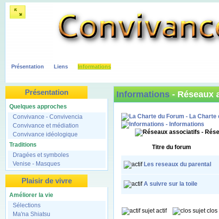
Présentation
Liens
Informations
Présentation
Informations
- Réseaux a
Quelques approches
- La Charte
Convivance - Convivencia
- Informations
Convivance et médiation
- Rése
Convivance idéologique
Traditions
Titre du forum
Dragées et symboles
Venise - Masques
Les reseaux du parental
Plaisir de vivre
A suivre sur la toile
Améliorer la vie
Sélections
sujet actif
sujet cl
Ma'na Shiatsu