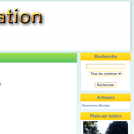
Recherche
e
Rechercher
Artisans
Genevieve Marigot
Plein-air loisirs