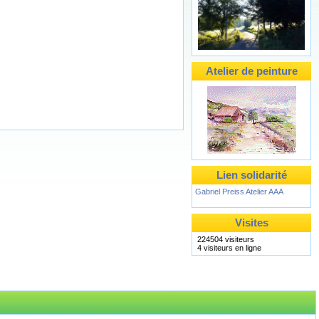
Atelier de peinture
Lien solidarité
Gabriel Preiss Atelier AAA
Visites
224504 visiteurs
4 visiteurs en ligne