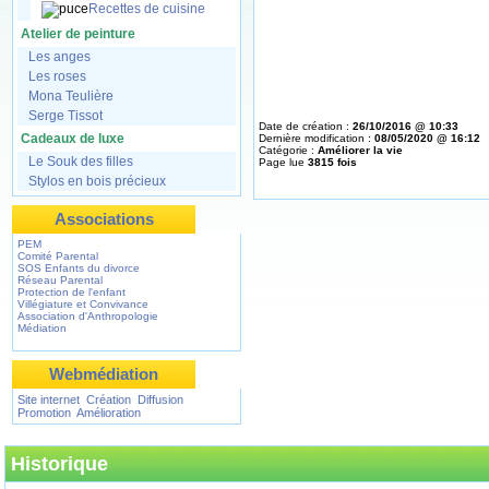
Recettes de cuisine
Atelier de peinture
Les anges
Les roses
Mona Teulière
Serge Tissot
Date de création :
26/10/2016 @ 10:33
Cadeaux de luxe
Dernière modification :
08/05/2020 @ 16:12
Catégorie :
Améliorer la vie
Le Souk des filles
Page lue
3815 fois
Stylos en bois précieux
Associations
PEM
Comité Parental
SOS Enfants du divorce
Réseau Parental
Protection de l'enfant
Villégiature et Convivance
Association d'Anthropologie
Médiation
Webmédiation
Site internet Création Diffusion
Promotion Amélioration
Historique