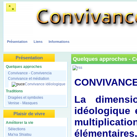
Présentation
Liens
Informations
Présentation
Quelques approches - C
Quelques approches
Convivance - Convivencia
Convivance et médiation
CONVIVANCE
Convivance idéologique
Traditions
La dimensi
Dragées et symboles
Venise - Masques
idéologique 
Plaisir de vivre
multiplicati
Améliorer la vie
Sélections
élémentaires
Ma'na Shiatsu