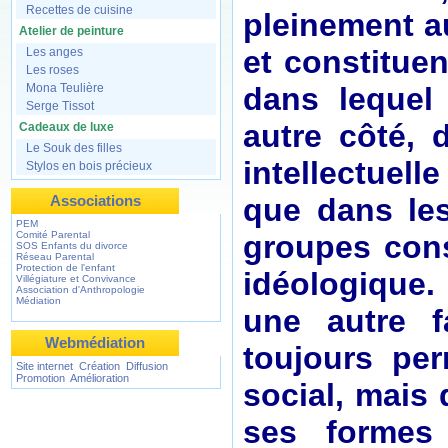
Recettes de cuisine
pleinement a
Atelier de peinture
et constituen
Les anges
Les roses
dans lequel 
Mona Teulière
Serge Tissot
autre côté, 
Cadeaux de luxe
Le Souk des filles
intellectuell
Stylos en bois précieux
que dans les
Associations
PEM
groupes cons
Comité Parental
SOS Enfants du divorce
Réseau Parental
Protection de l'enfant
idéologique. 
Villégiature et Convivance
Association d'Anthropologie
Médiation
une autre f
Webmédiation
toujours pe
Site internet Création Diffusion
Promotion Amélioration
social, mais 
ses formes 